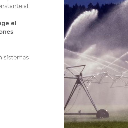
nstante al
ege el
iones
n sistemas