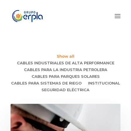
Show all
CABLES INDUSTRIALES DE ALTA PERFORMANCE
CABLES PARA LA INDUSTRIA PETROLERA
CABLES PARA PARQUES SOLARES
CABLES PARA SISTEMAS DE RIEGO
INSTITUCIONAL
SEGURIDAD ELÉCTRICA